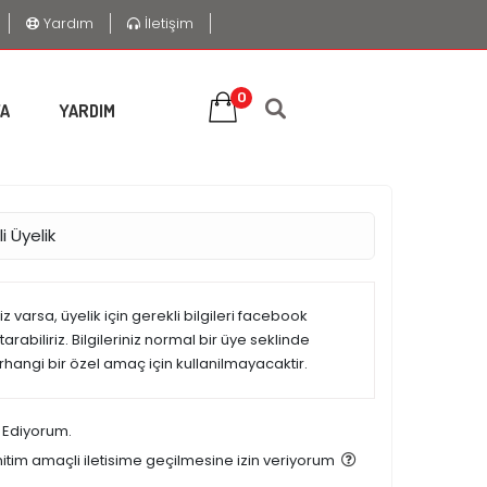
Yardım
İletişim
0
A
YARDIM
i Üyelik
 varsa, üyelik için gerekli bilgileri facebook
rabiliriz. Bilgileriniz normal bir üye seklinde
erhangi bir özel amaç için kullanilmayacaktir.
 Ediyorum.
tim amaçli iletisime geçilmesine izin veriyorum