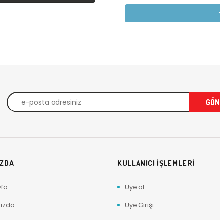
IZDA
KULLANICI İŞLEMLERİ
yfa
Üye ol
ızda
Üye Girişi