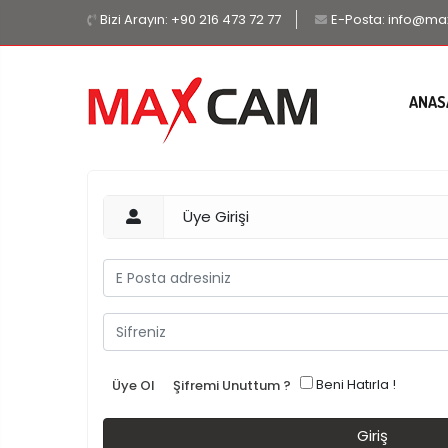
Bizi Arayın:
+90 216 473 72 77
E-Posta:
info@ma
ANAS
Üye Girişi
Beni Hatırla !
Üye Ol
Şifremi Unuttum ?