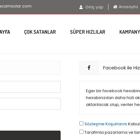
xcamsolar.com
Anasayfa
Giriş yap
AYFA
ÇOK SATANLAR
SÜPER HIZLILAR
KAMPANY
Facebook ile Hizl
Eger bir facebook hesabiniz
hesabinizdan daha hizli akta
aktarilacak olup, veriler h
Sözleşme Koşullarını
Kabul
Tarafimla pazarlama ve tani