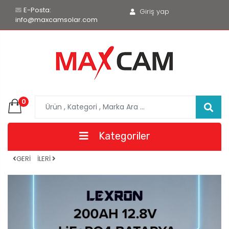
E-Posta:
Giriş yap
info@maxcamsolar.com
0
Kategoriler
GERİ
İLERİ