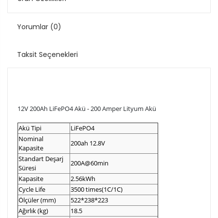
Yorumlar
(0)
Taksit Seçenekleri
12V 200Ah LiFePO4 Akü - 200 Amper Lityum Akü
Akü Tipi
LiFePO4
Nominal
200ah 12.8V
Kapasite
Standart Deşarj
200A@60min
Süresi
Kapasite
2.56kWh
Cycle Life
3500 times(1C/1C)
Ölçüler (mm)
522*238*223
Ağırlık (kg)
18.5