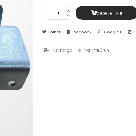
Sepete Ekle
Twitter
Facebook
Google+
P
Hızlı Kargo
İndirimli Ürün