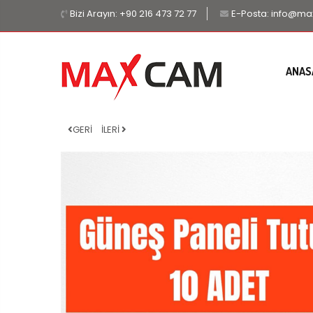
Bizi Arayın:
+90 216 473 72 77
E-Posta:
info@ma
ANAS
GERİ
İLERİ