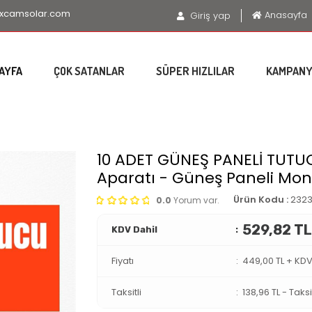
xcamsolar.com
Anasayfa
Giriş yap
AYFA
ÇOK SATANLAR
SÜPER HIZLILAR
KAMPANY
10 ADET GÜNEŞ PANELİ TUTU
Aparatı - Güneş Paneli Mon
Ürün Kodu :
232
0.0
Yorum var.
529,82 T
KDV Dahil
Fiyatı
449,00 TL + KD
Taksitli
138,96 TL
-
Taksi