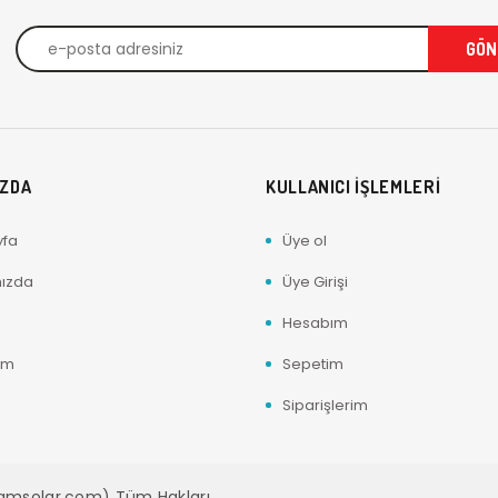
IZDA
KULLANICI İŞLEMLERİ
yfa
Üye ol
ızda
Üye Girişi
Hesabım
ım
Sepetim
Siparişlerim
camsolar.com) Tüm Hakları