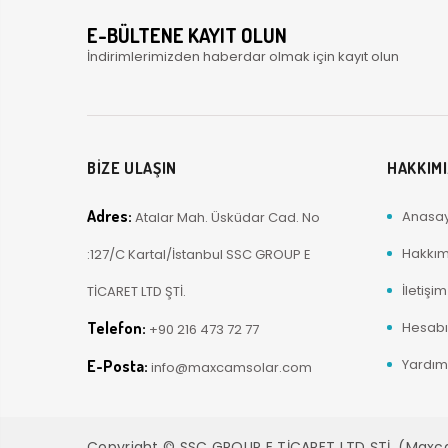
E-BÜLTENE KAYIT OLUN
İndirimlerimizden haberdar olmak için kayıt olun
BİZE ULAŞIN
HAKKIM
Adres:
Anasa
Atalar Mah. Üsküdar Cad. No
Hakkım
:127/C Kartal/İstanbul SSC GROUP E
İletişim
TİCARET LTD ŞTİ.
Telefon:
Hesab
+90 216 473 72 77
Yardım
E-Posta:
info@maxcamsolar.com
Copyright © SSC GROUP E TİCARET LTD ŞTİ. (Max