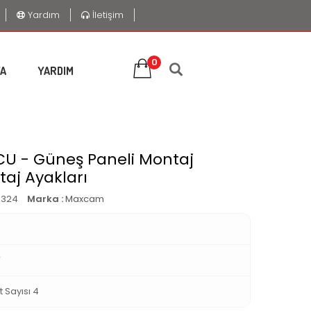
Yardım
İletişim
0
A
YARDIM
CU - Güneş Paneli Montaj
taj Ayakları
3324
Marka :
Maxcam
L
V
t Sayısı 4