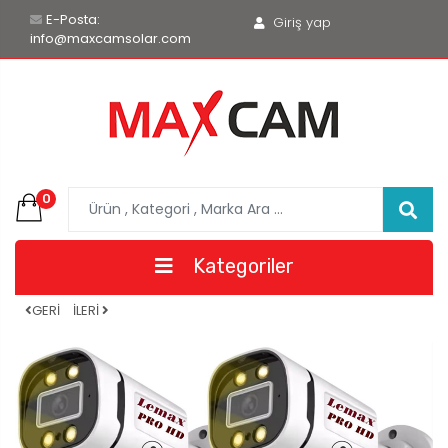
E-Posta:
Giriş yap
info@maxcamsolar.com
0
Kategoriler
GERİ
İLERİ