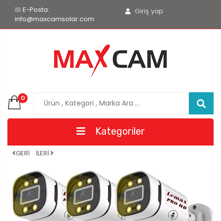
E-Posta:
Giriş yap
info@maxcamsolar.com
0
Kategoriler
GERİ
İLERİ