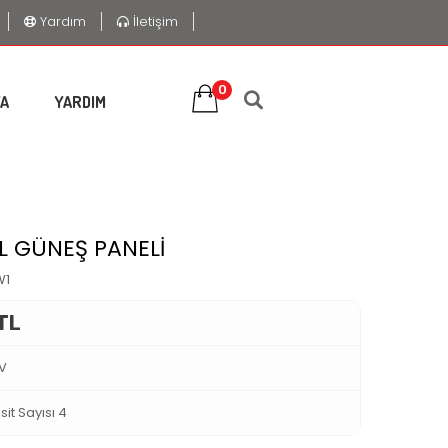
Yardım
İletişim
0
A
YARDIM
L GÜNEŞ PANELİ
W1
TL
DV
sit Sayısı 4