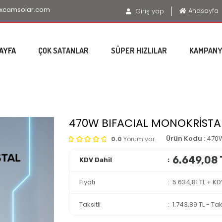
xcamsolar.com
Anasayfa
Giriş yap
AYFA
ÇOK SATANLAR
SÜPER HIZLILAR
KAMPANY
470W BIFACIAL MONOKRİSTA
Ürün Kodu :
470
0.0
Yorum var.
6.649,08 
KDV Dahil
Fiyatı
5.634,81 TL + K
Taksitli
1.743,89 TL
-
Tak