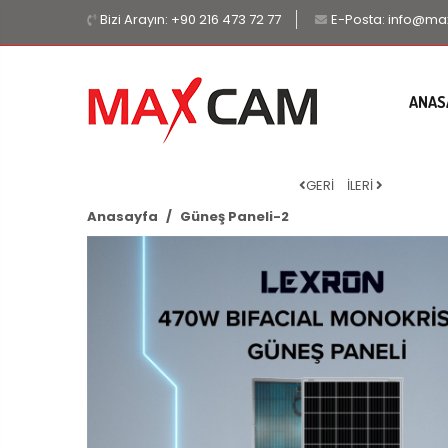
Bizi Arayın:
+90 216 473 72 77
E-Posta:
info@ma
ANAS
GERİ
İLERİ
Anasayfa
Güneş Paneli-2