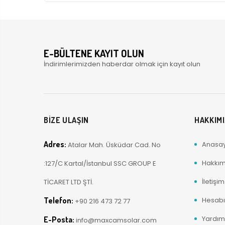
E-BÜLTENE KAYIT OLUN
İndirimlerimizden haberdar olmak için kayıt olun
BİZE ULAŞIN
HAKKIM
Adres:
Anasa
Atalar Mah. Üsküdar Cad. No
Hakkım
:127/C Kartal/İstanbul SSC GROUP E
İletişim
TİCARET LTD ŞTİ.
Telefon:
Hesab
+90 216 473 72 77
Yardım
E-Posta:
info@maxcamsolar.com