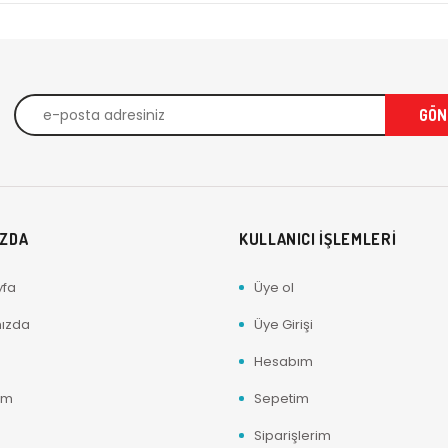
IZDA
KULLANICI İŞLEMLERİ
yfa
Üye ol
ızda
Üye Girişi
Hesabım
ım
Sepetim
Siparişlerim