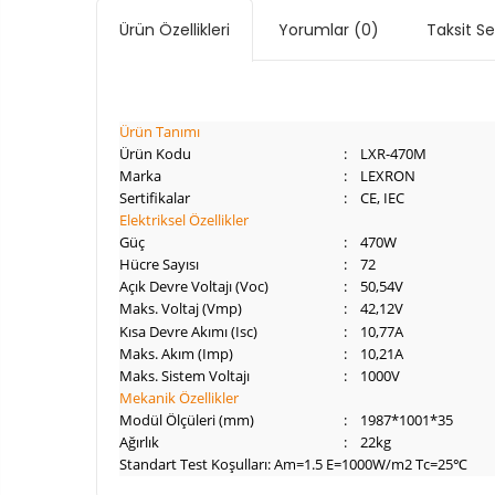
Ürün Özellikleri
Yorumlar
(0)
Taksit S
Ürün Tanımı
Ürün Kodu
:
LXR-470M
Marka
:
LEXRON
Sertifikalar
:
CE, IEC
Elektriksel Özellikler
Güç
:
470W
Hücre Sayısı
:
72
Açık Devre Voltajı (Voc)
:
50,54V
Maks. Voltaj (Vmp)
:
42,12V
Kısa Devre Akımı (Isc)
:
10,77A
Maks. Akım (Imp)
:
10,21A
Maks. Sistem Voltajı
:
1000V
Mekanik Özellikler
Modül Ölçüleri (mm)
:
1987*1001*35
Ağırlık
:
22kg
Standart Test Koşulları: Am=1.5 E=1000W/m2 Tc=25℃